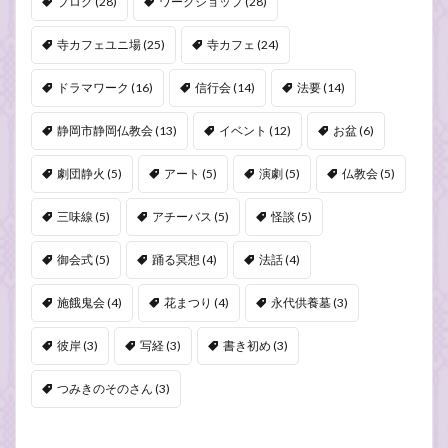
ブログ
(28)
ワークショップ
(28)
寺カフェユニ場
(25)
寺カフェ
(24)
ドラマワーク
(16)
信行会
(14)
法要
(14)
静岡市静岡仏教会
(13)
イベント
(12)
お盆
(6)
劇団静火
(5)
アート
(5)
演劇
(5)
仏教会
(5)
三味線
(5)
アチーバス
(5)
怪談
(5)
御会式
(5)
踊る冥想
(4)
法話
(4)
施餓鬼会
(4)
花まつり
(4)
永代供養墓
(3)
彼岸
(3)
写経
(3)
書き初め
(3)
つみきのそのさん
(3)