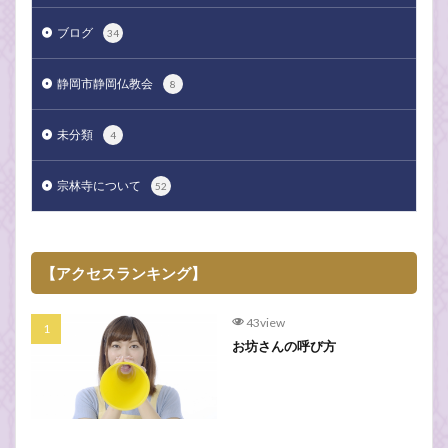
ブログ
34
静岡市静岡仏教会
8
未分類
4
宗林寺について
52
【アクセスランキング】
43view
お坊さんの呼び方