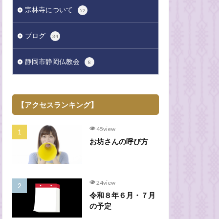
宗林寺について
52
ブログ
34
静岡市静岡仏教会
8
【アクセスランキング】
45view
お坊さんの呼び方
24view
令和８年６月・７月
の予定