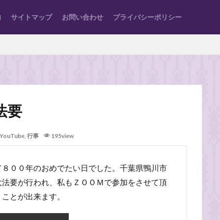
内
サイトマップ
お問い合わせ
プライバシーポリシー
法要
YouTube
,
行事
195view
て８００年のおめでたい日でした。千葉県鴨川市
大法要が行われ、私もＺＯＯＭで参加をさせて頂
くことが出来ます。