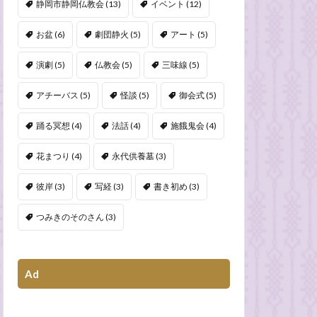
静岡市静岡仏教会
(13)
イベント
(12)
お盆
(6)
劇団静火
(5)
アート
(5)
演劇
(5)
仏教会
(5)
三味線
(5)
アチーバス
(5)
怪談
(5)
御会式
(5)
踊る冥想
(4)
法話
(4)
施餓鬼会
(4)
花まつり
(4)
永代供養墓
(3)
彼岸
(3)
写経
(3)
書き初め
(3)
つみきのそのさん
(3)
Ad