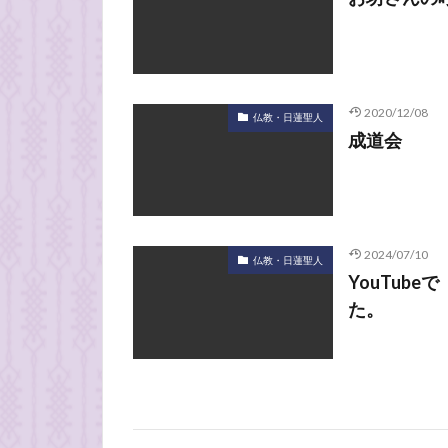
2020/12/08
仏教・日蓮聖人
成道会
2024/07/10
仏教・日蓮聖人
YouTub
た。