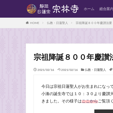
ホーム
総合案
HOME
仏教・日蓮聖人
宗祖降誕８００年慶讃法要
宗祖降誕８００年慶讃
2021/02/16
2021/02/16
仏教・日蓮聖人
今日は宗祖日蓮聖人がお生まれになっ
小湊の誕生寺では１０：３０より慶讃
きました。その様子は
ここから
ご覧頂