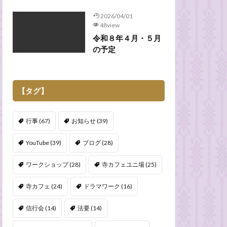
2026/04/01
48view
令和８年４月・５月
の予定
【タグ】
行事
(67)
お知らせ
(39)
YouTube
(39)
ブログ
(28)
ワークショップ
(28)
寺カフェユニ場
(25)
寺カフェ
(24)
ドラマワーク
(16)
信行会
(14)
法要
(14)