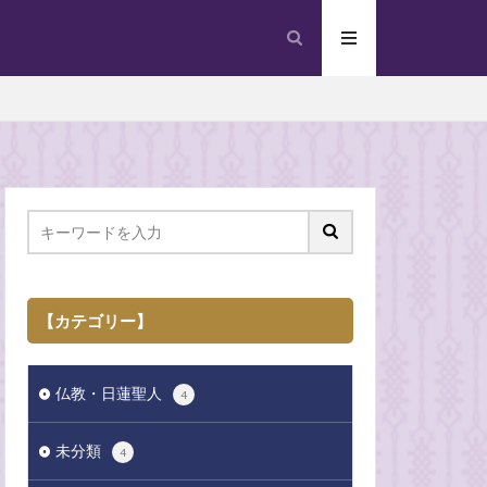
【カテゴリー】
仏教・日蓮聖人
4
未分類
4