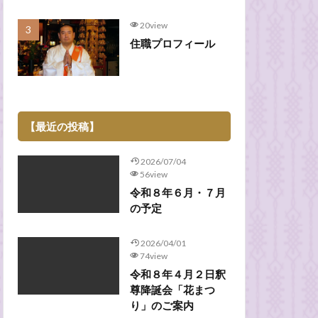
20view
住職プロフィール
【最近の投稿】
2026/07/04
56view
令和８年６月・７月
の予定
2026/04/01
74view
令和８年４月２日釈
尊降誕会「花まつ
り」のご案内