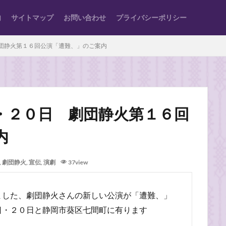
内
サイトマップ
お問い合わせ
プライバシーポリシー
団静火第１６回公演「遭難、」のご案内
・２０日 劇団静火第１６回
内
,
劇団静火
,
宣伝
,
演劇
37view
ました、劇団静火さんの新しい公演が「遭難、」
日・２０日と静岡市葵区七間町に有ります
。