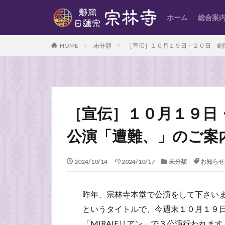
ホーム
総合案
HOME
未分類
［宣伝］１０月１９日・２０日 劇
［宣伝］１０月１９日
公演「遭難、」のご案
2024/10/14
2024/10/17
未分類
お知らせ
昨年、宗林寺本堂で公演をして下さい
というタイトルで、今週末１０月１９
「MIRAIEリアン」で３公演行われます