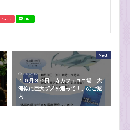
Next
2024/10/22
１０月３０日「寺カフェユニ場 大
海原に巨大ザメを追って！」のご案
内