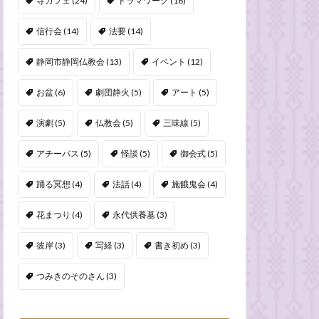
寺カフェ
(24)
ドラマワーク
(16)
信行会
(14)
法要
(14)
静岡市静岡仏教会
(13)
イベント
(12)
お盆
(6)
劇団静火
(5)
アート
(5)
演劇
(5)
仏教会
(5)
三味線
(5)
アチーバス
(5)
怪談
(5)
御会式
(5)
踊る冥想
(4)
法話
(4)
施餓鬼会
(4)
花まつり
(4)
永代供養墓
(3)
彼岸
(3)
写経
(3)
書き初め
(3)
つみきのそのさん
(3)