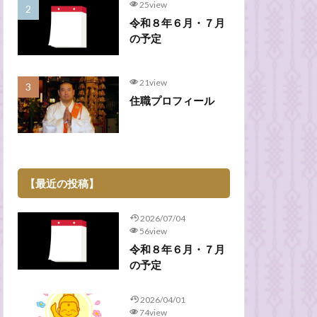
25view
令和８年６月・７月
の予定
21view
住職プロフィール
【最近の投稿】
2026/07/04
56view
令和８年６月・７月
の予定
2026/04/01
74view