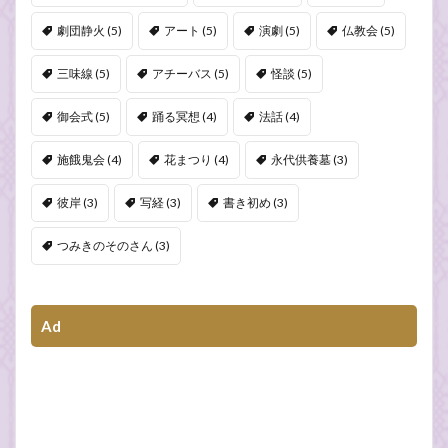
劇団静火
(5)
アート
(5)
演劇
(5)
仏教会
(5)
三味線
(5)
アチーバス
(5)
怪談
(5)
御会式
(5)
踊る冥想
(4)
法話
(4)
施餓鬼会
(4)
花まつり
(4)
永代供養墓
(3)
彼岸
(3)
写経
(3)
書き初め
(3)
つみきのそのさん
(3)
Ad