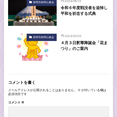
2024/08/15
静岡市静岡仏教会
令和６年度戦没者を追悼し
平和を祈念する式典
2024/03/20
静岡市静岡仏教会
４月３日釈尊降誕会「花ま
つり」のご案内
コメントを書く
メールアドレスが公開されることはありません。
※
が付いている欄は
必須項目です
コメント
※