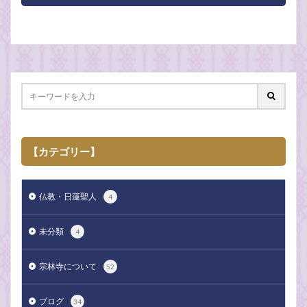
【カテゴリー】
仏教・日蓮聖人
4
未分類
4
宗林寺について
52
ブログ
34