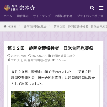
ホーム
総合案内
サイトマップ
お問い合わせ
プライバシーポリシー
HOME
静岡市静岡仏教会
第５２回 静岡空襲犠牲者 日米合同慰
第５２回 静岡空襲犠牲者 日米合同慰霊祭
2024/07/01
2024/07/01
静岡市静岡仏教会
ブログ
,
行事
,
静岡市静岡仏教会
136view
６月２９日、賤機山山頂で行われました、「第５２回
静岡空襲犠牲者 日米合同慰霊祭」に静岡市静岡仏教会
として出席しました。