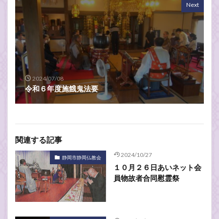
Next
2024/07/08
令和６年度施餓鬼法要
関連する記事
2024/10/27
静岡市静岡仏教会
１０月２６日あいネット会
員物故者合同慰霊祭